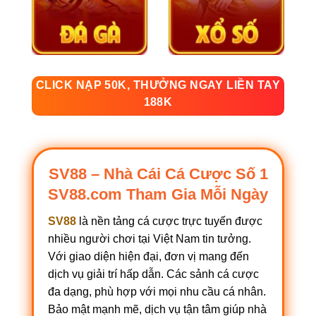
CLICK NẠP 50K, THƯỞNG NGAY LIỀN TAY
188K
SV88 – Nhà Cái Cá Cược Số 1
SV88.com Tham Gia Mỗi Ngày
SV88
là nền tảng cá cược trực tuyến được
nhiều người chơi tại Việt Nam tin tưởng.
Với giao diện hiện đại, đơn vị mang đến
dịch vụ giải trí hấp dẫn. Các sảnh cá cược
đa dạng, phù hợp với mọi nhu cầu cá nhân.
Bảo mật mạnh mẽ, dịch vụ tận tâm giúp nhà