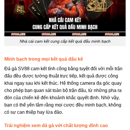
Nhà cái cam kết cung cấp kết quả đấu minh bạch
Minh bạch trong mọi kết quả đấu kê
Đá gà SV88 cam kết tính công bằng tuyệt đối với mỗi trận
đấu đều được tường thuật trực tiếp, kết quả được công
khai ngay sau khi kết thúc. Hệ thống camera đa góc quay
cho phép bạn quan sát toàn bộ trận đấu, từ những pha ra
đòn của chiến kê đến khoảnh khắc quyết định. Nhờ vậy,
bạn có thể yên tâm rằng mọi cược đều minh bạch, không
có sự can thiệp hay lừa đảo.
Trải nghiệm xem đá gà với chất lượng đỉnh cao