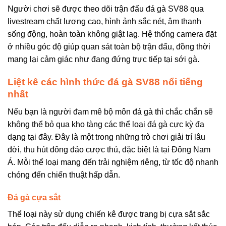
Người chơi sẽ được theo dõi trận đấu đá gà SV88 qua
livestream chất lượng cao, hình ảnh sắc nét, âm thanh
sống động, hoàn toàn không giật lag. Hệ thống camera đặt
ở nhiều góc độ giúp quan sát toàn bộ trận đấu, đồng thời
mang lại cảm giác như đang đứng trực tiếp tại sới gà.
Liệt kê các hình thức đá gà SV88 nổi tiếng
nhất
Nếu bạn là người đam mê bộ môn đá gà thì chắc chắn sẽ
không thể bỏ qua kho tàng các thể loại đá gà cực kỳ đa
dạng tại đây. Đây là một trong những trò chơi giải trí lâu
đời, thu hút đông đảo cược thủ, đặc biệt là tại Đông Nam
Á. Mỗi thể loại mang đến trải nghiệm riêng, từ tốc độ nhanh
chóng đến chiến thuật hấp dẫn.
Đá gà cựa sắt
Thể loại này sử dụng chiến kê được trang bị cựa sắt sắc