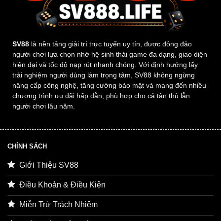
SV88
là nền tảng giải trí trực tuyến uy tín, được đông đảo
người chơi lựa chọn nhờ hệ sinh thái game đa dạng, giao diện
hiện đại và tốc độ nạp rút nhanh chóng. Với định hướng lấy
trải nghiệm người dùng làm trọng tâm, SV88 không ngừng
nâng cấp công nghệ, tăng cường bảo mật và mang đến nhiều
chương trình ưu đãi hấp dẫn, phù hợp cho cả tân thủ lẫn
người chơi lâu năm.
CHÍNH SÁCH
Giới Thiệu SV88
Điều Khoản & Điều Kiện
Miễn Trừ Trách Nhiệm