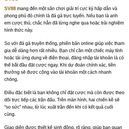
SV88
mang đến một sân chơi giải trí cực kỳ hấp dẫn và
phong phú đó chính là đá gà trực tuyến. Nếu bạn là anh
em cược thủ, chắc hẳn đã từng nghe qua hoặc trải nghiệm
hình thức này.
So với đá gà truyền thống, phiên bản online giúp việc tham
gia dễ dàng hơn rất nhiều. Bạn chỉ cần một chiếc máy tính
hoặc tải ứng dụng về điện thoại, đăng nhập tài khoản là có
thể bắt đầu đặt cược ngay. Khi dự đoán chính xác, tiền
thưởng sẽ được cộng vào tài khoản một cách nhanh
chóng.
Điều đặc biệt là bạn không chỉ đặt cược mà còn được theo
dõi trực tiếp các trận đấu. Trên màn hình, hai chiến kê sẽ
“so sức” nhau, từ lúc xuất trận đến khi có kết quả cuối
cùng.
Giao diện được thiết kế sinh động, rõ ràng, giúp bạn quan