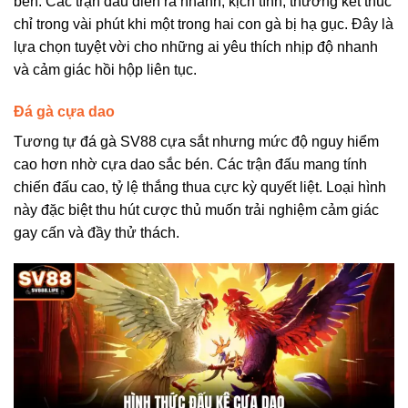
bén. Các trận đấu diễn ra nhanh, kịch tính, thường kết thúc
chỉ trong vài phút khi một trong hai con gà bị hạ gục. Đây là
lựa chọn tuyệt vời cho những ai yêu thích nhịp độ nhanh
và cảm giác hồi hộp liên tục.
Đá gà cựa dao
Tương tự đá gà SV88 cựa sắt nhưng mức độ nguy hiểm
cao hơn nhờ cựa dao sắc bén. Các trận đấu mang tính
chiến đấu cao, tỷ lệ thắng thua cực kỳ quyết liệt. Loại hình
này đặc biệt thu hút cược thủ muốn trải nghiệm cảm giác
gay cấn và đầy thử thách.