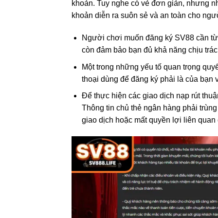
khoản. Tuy nghe có vẻ đơn giản, nhưng nh
khoản diễn ra suôn sẻ và an toàn cho ngư
Người chơi muốn đăng ký SV88 cần từ 1
còn đảm bảo bạn đủ khả năng chịu trác
Một trong những yếu tố quan trọng quyế
thoại dùng để đăng ký phải là của bạn 
Để thực hiện các giao dịch nạp rút thu
Thông tin chủ thẻ ngân hàng phải trùng
giao dịch hoặc mất quyền lợi liên quan