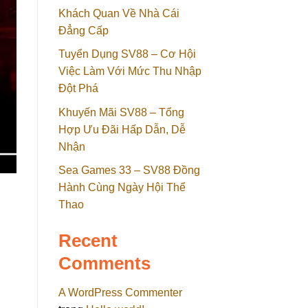
Khách Quan Về Nhà Cái
Đẳng Cấp
Tuyển Dụng SV88 – Cơ Hội
Việc Làm Với Mức Thu Nhập
Đột Phá
Khuyến Mãi SV88 – Tổng
Hợp Ưu Đãi Hấp Dẫn, Dễ
Nhận
Sea Games 33 – SV88 Đồng
Hành Cùng Ngày Hội Thể
Thao
Recent
Comments
A WordPress Commenter