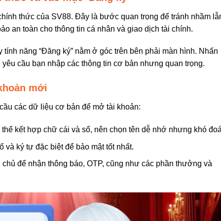
k chính thức của SV88. Đây là bước quan trọng để tránh nhầm lẫ
o an toàn cho thông tin cá nhân và giao dịch tài chính.
ấy tính năng “Đăng ký” nằm ở góc trên bên phải màn hình. Nhấn
a, yêu cầu bạn nhập các thông tin cơ bản nhưng quan trọng.
 khoản mới
cầu các dữ liệu cơ bản để mở tài khoản:
 thể kết hợp chữ cái và số, nên chọn tên dễ nhớ nhưng khó đoá
 và ký tự đặc biệt để bảo mật tốt nhất.
ính chủ để nhận thông báo, OTP, cũng như các phần thưởng và