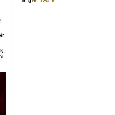
trong
Hello world!
à
iện
ng.
ối