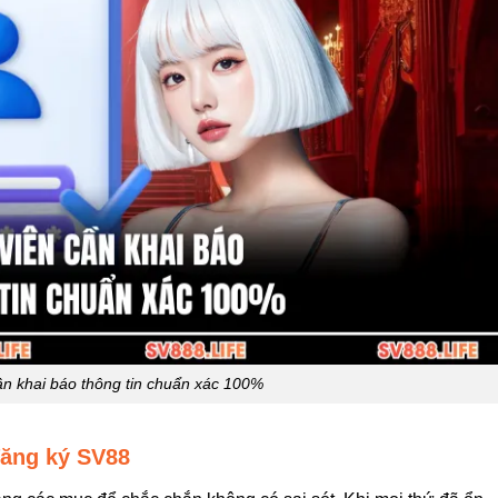
ần khai báo thông tin chuẩn xác 100%
đăng ký SV88