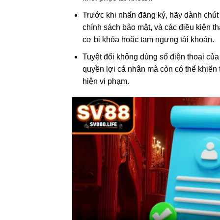
Trước khi nhấn đăng ký, hãy dành chút 
chính sách bảo mật, và các điều kiện t
cơ bị khóa hoặc tạm ngưng tài khoản.
Tuyệt đối không dùng số điện thoại củ
quyền lợi cá nhân mà còn có thể khiến 
hiện vi phạm.