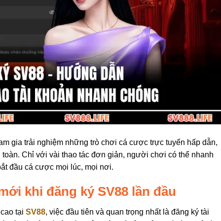
am gia trải nghiệm những trò chơi cá cược trực tuyến hấp dẫn,
 toàn. Chỉ với vài thao tác đơn giản, người chơi có thể nhanh
bắt đầu cá cược mọi lúc, mọi nơi.
 mới khi đăng ký SV88 lần đầu
cao tại
SV88
, việc đầu tiên và quan trọng nhất là đăng ký tài