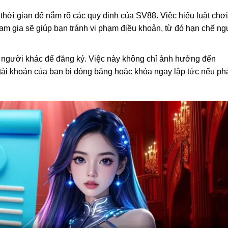
thời gian để nắm rõ các quy định của SV88. Việc hiểu luật chơi
ham gia sẽ giúp bạn tránh vi phạm điều khoản, từ đó hạn chế ng
a người khác để đăng ký. Việc này không chỉ ảnh hưởng đến
tài khoản của bạn bị đóng băng hoặc khóa ngay lập tức nếu ph