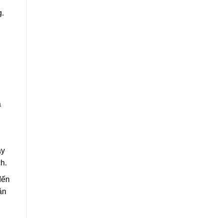
g.
à
ay
h.
đến
ận