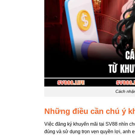
Cách nhận
Những điều cần chú ý k
Việc đăng ký khuyến mãi tại SV88 nhìn ch
đúng và sử dụng trọn vẹn quyền lợi, anh 