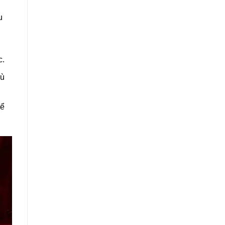
u
c.
hù
để