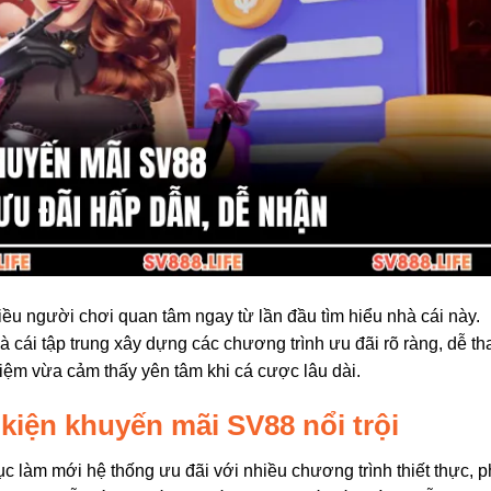
iều người chơi quan tâm ngay từ lần đầu tìm hiểu nhà cái này.
 cái tập trung xây dựng các chương trình ưu đãi rõ ràng, dễ t
hiệm vừa cảm thấy yên tâm khi cá cược lâu dài.
 kiện khuyến mãi SV88 nổi trội
tục làm mới hệ thống ưu đãi với nhiều chương trình thiết thực, 