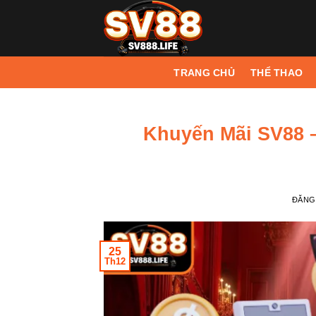
Bỏ
qua
nội
dung
TRANG CHỦ
THỂ THAO
Khuyến Mãi SV88 
ĐĂNG
25
Th12