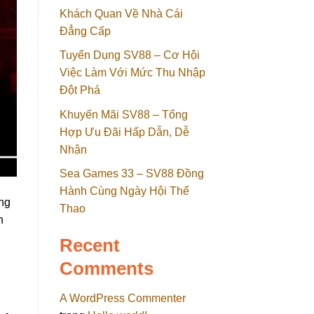
Khách Quan Về Nhà Cái
Đẳng Cấp
Tuyển Dụng SV88 – Cơ Hội
Việc Làm Với Mức Thu Nhập
Đột Phá
Khuyến Mãi SV88 – Tổng
Hợp Ưu Đãi Hấp Dẫn, Dễ
Nhận
Sea Games 33 – SV88 Đồng
Hành Cùng Ngày Hội Thể
Ứng
Thao
n
Recent
Comments
A WordPress Commenter