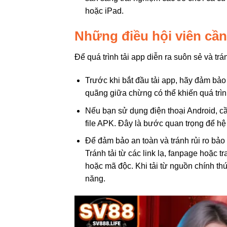
hoặc iPad.
Những điều hội viên cần 
Để quá trình tải app diễn ra suôn sẻ và tr
Trước khi bắt đầu tải app, hãy đảm bảo 
quãng giữa chừng có thể khiến quá trìn
Nếu bạn sử dụng điện thoại Android, cần
file APK. Đây là bước quan trọng để hệ
Để đảm bảo an toàn và tránh rủi ro bảo 
Tránh tải từ các link lạ, fanpage hoặc
hoặc mã độc. Khi tải từ nguồn chính th
năng.