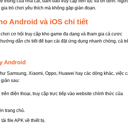
 hệ thống của nhà cái, đảm bảo truy cập liên tục và ổn định. Ngư
 gia trò chơi yêu thích mà không gặp gián đoạn.
ho Android và iOS chi tiết
 chơi cơ hội truy cập kho game đa dạng và tham gia cá cược
à hướng dẫn chi tiết để bạn cài đặt ứng dụng nhanh chóng, cả tr
y Android
hư Samsung, Xiaomi, Oppo, Huawei hay các dòng khác, việc c
 giản sau:
ên điện thoại, truy cập trực tiếp vào website chính thức của
ện trang chủ.
i file APK về thiết bị.