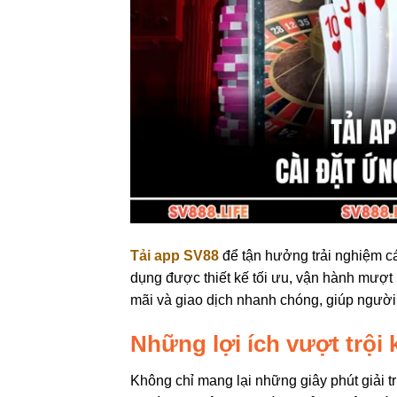
Tải app SV88
để tận hưởng trải nghiệm cá
dụng được thiết kế tối ưu, vận hành mượt 
mãi và giao dịch nhanh chóng, giúp người 
Những lợi ích vượt trội 
Không chỉ mang lại những giây phút giải t