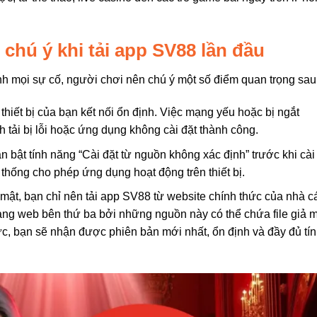
chú ý khi tải app SV88 lần đầu
ánh mọi sự cố, người chơi nên chú ý một số điểm quan trọng sau
thiết bị của bạn kết nối ổn định. Việc mạng yếu hoặc bị ngắt
h tải bị lỗi hoặc ứng dụng không cài đặt thành công.
 bật tính năng “Cài đặt từ nguồn không xác định” trước khi cài
 thống cho phép ứng dụng hoạt động trên thiết bị.
mật, bạn chỉ nên tải app SV88 từ website chính thức của nhà cá
 trang web bên thứ ba bởi những nguồn này có thể chứa file giả 
ức, bạn sẽ nhận được phiên bản mới nhất, ổn định và đầy đủ tí