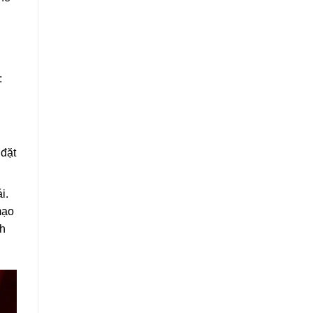
:
 đặt
i.
mạo
nh