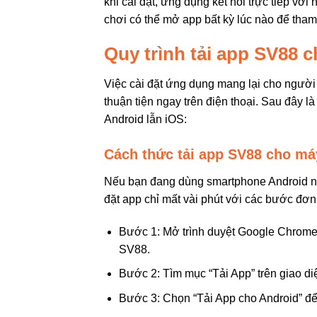
khi cài đặt, ứng dụng kết nối trực tiếp với
chơi có thể mở app bất kỳ lúc nào để tham
Quy trình tải app SV88 c
Việc cài đặt ứng dụng mang lại cho người
thuận tiện ngay trên điện thoại. Sau đây l
Android lẫn iOS:
Cách thức tải app SV88 cho má
Nếu bạn đang dùng smartphone Android n
đặt app chỉ mất vài phút với các bước đơn
Bước 1: Mở trình duyệt Google Chrome tr
SV88.
Bước 2: Tìm mục “Tải App” trên giao di
Bước 3: Chọn “Tải App cho Android” để tả