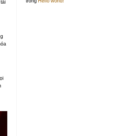
trong
Hello world!
tải
ng
hóa
ọi
n